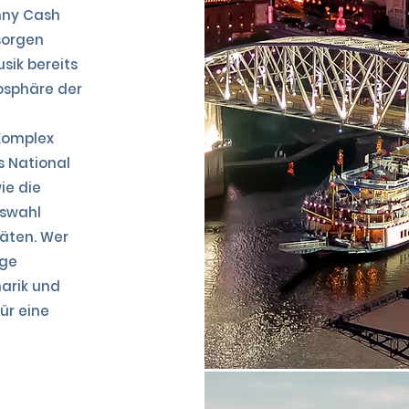
hnny Cash
sorgen
sik bereits
osphäre der
 Komplex
s National
ie die
uswahl
täten. Wer
ige
narik und
ür eine