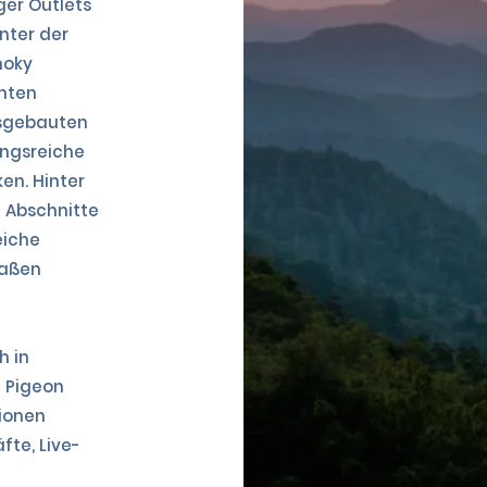
ger Outlets
enter der
moky
chten
usgebauten
ngsreiche
en. Hinter
n Abschnitte
eiche
raßen
h in
n Pigeon
tionen
te, Live-