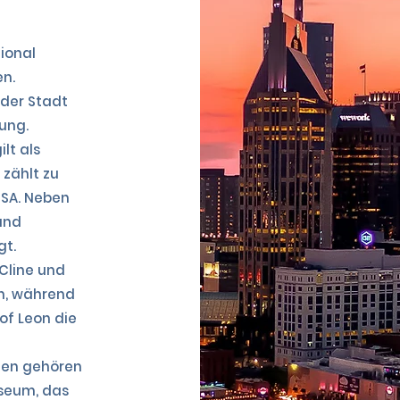
ional
n.
 der Stadt
ung.
lt als
zählt zu
USA. Neben
und
gt.
Cline und
ren, während
of Leon die
ten gehören
useum, das