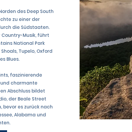
 Norden des Deep South
chte zu einer der
urch die Südstaaten.
 Country-Musik, führt
tains National Park
Shoals, Tupelo, Oxford
es Blues.
nts, faszinierende
n und charmante
en Abschluss bildet
o, der Beale Street
, bevor es zurück nach
nnessee, Alabama und
hten.