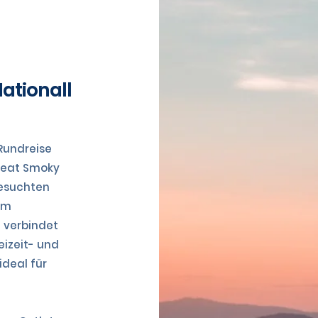
ationall
 Rundreise
reat Smoky
besuchten
um
g verbindet
eizeit- und
ideal für