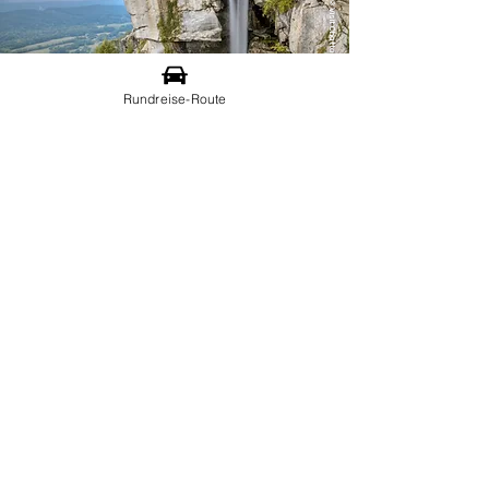
©Visit Chattanooga CVB
Rundreise-Route
TENNESSEE
Natur durch und durch
Ein weiteres Highlight im
Naturparadies Tennessee ist der
Natchez Trace Parkway, eine der
schönsten Panoramastraßen der USA,
auf der man auch den Natchez Trace
State Park durchquert. Wer Natur mit
Live-Musik verbinden möchte, sollte
sich die „The Greatest Show Under
Earth“ im magischen Höhlensystem