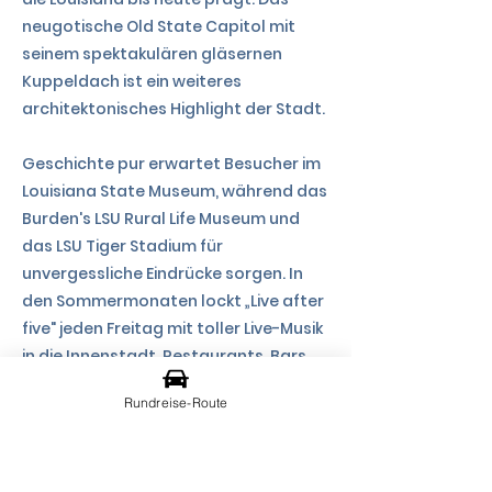
neugotische Old State Capitol mit
seinem spektakulären gläsernen
Kuppeldach ist ein weiteres
architektonisches Highlight der Stadt.
Geschichte pur erwartet Besucher im
Louisiana State Museum, während das
Burden's LSU Rural Life Museum und
das LSU Tiger Stadium für
unvergessliche Eindrücke sorgen. In
den Sommermonaten lockt „Live after
five" jeden Freitag mit toller Live-Musik
in die Innenstadt. Restaurants, Bars
und Kneipen laden nicht nur entlang
Rundreise-Route
der 3rd Street zum Verweilen ein, und
die Tin Roof Brauerei präsentiert stolz
ihre eigenen Kreationen.