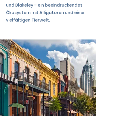
und Blakeley – ein beeindruckendes
Ökosystem mit Alligatoren und einer
vielfältigen Tierwelt.
©
T
a
d
D
e
n
s
o
n
-
y
S
h
o
z
u
.c
o
M
m
TAG 3